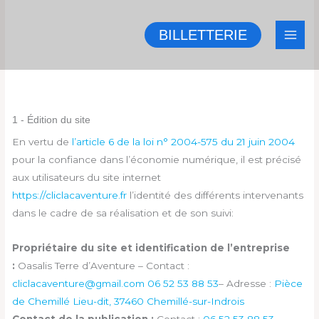
Aller
au
BILLETTERIE
contenu
1 - Édition du site​
En vertu de
l’article 6 de la loi n° 2004-575 du 21 juin 2004
pour la confiance dans l’économie numérique, il est précisé
aux utilisateurs du site internet
https://cliclacaventure.fr
l’identité des différents intervenants
dans le cadre de sa réalisation et de son suivi:
Propriétaire du site et identification de l’entreprise
:
Oasalis Terre d’Aventure
– Contact :
cliclacaventure@gmail.com
06 52 53 88 53
– Adresse :
Pièce
de Chemillé Lieu-dit, 37460 Chemillé-sur-Indrois
Contact de la publication :
Contact :
06 52 53 88 53
–