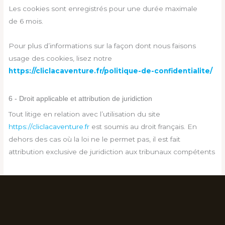
Les cookies sont enregistrés pour une durée maximale
de
6
mois.
Pour plus d’informations sur la façon dont nous faisons
usage des cookies, lisez notre
https://cliclacaventure.fr/politique-de-confidentialite/
6 - Droit applicable et attribution de juridiction
Tout litige en relation avec l’utilisation du site
https://cliclacaventure.fr
est soumis au droit français. En
dehors des cas où la loi ne le permet pas, il est fait
attribution exclusive de juridiction aux tribunaux compétents