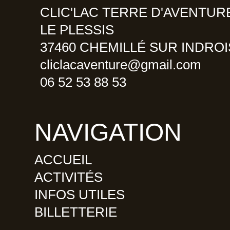
o
r
v
CLIC'LAC TERRE D'AVENTUR
k
a
i
m
s
LE PLESSIS
o
37460 CHEMILLÉ SUR INDROI
r
cliclacaventure@gmail.com
06 52 53 88 53
NAVIGATION
ACCUEIL
ACTIVITÉS
INFOS UTILES
BILLETTERIE