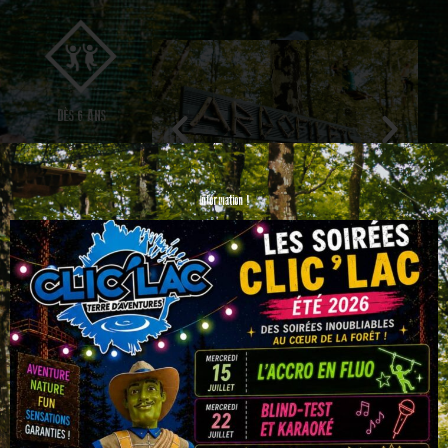
DÈS 6 ANS
Information !
De véritables mers de filets colorés
500 m2 / 3 ÉTAGES
se dressent entre les arbres, on
marche sur les toiles avec excitation
et sans équipement.
Venez goûter à l’apesanteur et
ILLIMITÉ
tutoyer la canopée en toute libertée,
bondir, courir, sauter au-dessus du