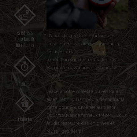
15 BALISES
D’après les récits légendaires, le
2 NIVEAUX DE
trésor se trouverait quelque part sur
DIFFICULTÉS
les rives du lac… Lors de son
expédition sur ces terres, Johnny
Bambou trouva une mystérieuse
carte…
DURÉE 1H
Grace à votre malette d’aventurier,
aidez Johnny Bambou à déchiffrer la
carte pour vous mener au trésor.
Pour trouver ce fameux trésor, il vous
1 CADEAU
faudra résoudre des énigmes et
réussir des défis !