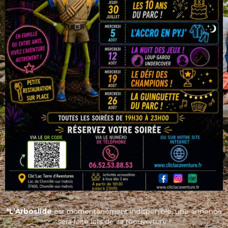
vide dans nos trampolines géants !
SANS BAUDRIER
LES TETARDS
BILLETTERIE
*L’Arboslide
est momentanément indisponible, une annonce
sera faite lors de sa réouverture !