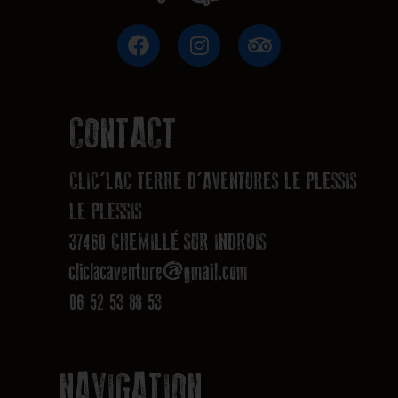
F
I
T
a
n
r
c
s
i
e
t
p
b
a
a
CONTACT
o
g
d
o
r
v
CLIC'LAC TERRE D'AVENTURES LE PLESSIS
k
a
i
m
s
LE PLESSIS
o
37460 CHEMILLÉ SUR INDROIS
r
cliclacaventure@gmail.com
06 52 53 88 53
NAVIGATION