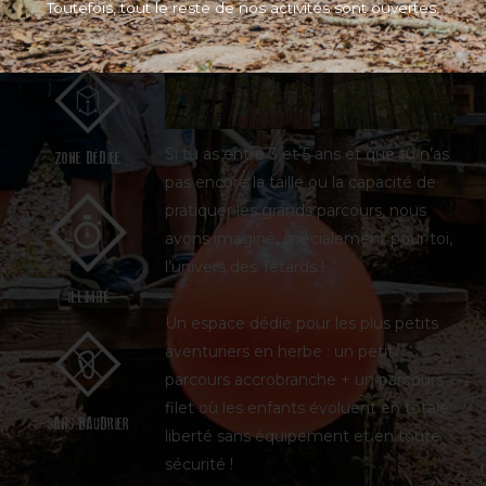
Toutefois, tout le reste de nos activités sont ouvertes.
RESERVE 3/5 ANS
Si tu as entre 3 et 5 ans et que tu n’as
ZONE DÉDIÉE
pas encore la taille ou la capacité de
pratiquer les grands parcours, nous
avons imaginé, spécialement pour toi,
l’univers des Têtards !
ILLIMITÉ
Un espace dédié pour les plus petits
aventuriers en herbe : un petit
parcours accrobranche + un parcours
filet où les enfants évoluent en totale
SANS BAUDRIER
liberté sans équipement et en toute
sécurité !