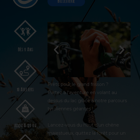
BILLETTERIE
DÈS 9 ANS
Prêts pour le grand frisson ?
10 ATELIERS
Partez à l‘aventure en volant au
dessus du lac grâce à notre parcours
tyroliennes géantes !
Lancez-vous du haut d’un chêne
JUSQU’A 120 KG
majestueux, quittez la forêt pour un