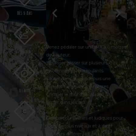
DÈS 5 ANS
Venez pédaler sur un BMX à 6 mètres
7 PARCOURS
de hauteur.
Se laisser glisser sur plusieurs
tyroliennes et jeux roulants.
Sauter dans le vide depuis une
plateforme située à 9 mètres.
ILLIMITÉ
Grimper le mur d’escalade !
Surfer dans les airs… !!!
Des parcours variés et ludiques pour
tous, de tous niveaux et à des
SYSTÈME CLIC-IT
hauteurs différentes, en toute