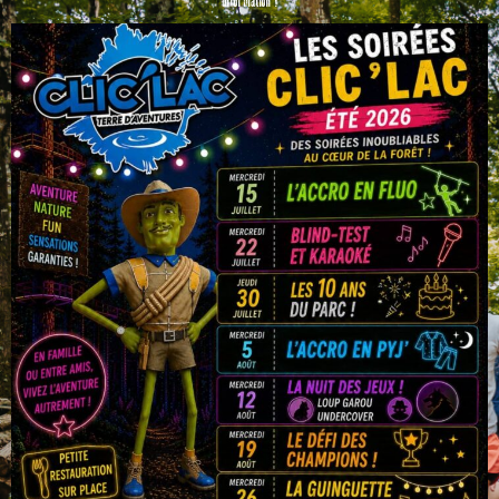
Information !
Offrir cette activité
Réserver
J’ai un bon cadeau
PARCOURS TYROLIENNES GÉANTES