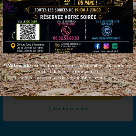
Parcours Tyroliennes géantes en
supplément des parcours
à partir de €3.00
aventure
Uniquement le parcours
à partir de €3.00
tyroliennes géantes
*L’Arboslide
est momentanément indisponible, une annonce
Offrir cette activité
sera faite lors de sa réouverture !
Toutefois, tout le reste de nos activités sont ouvertes.
Réserver
J’ai un bon cadeau