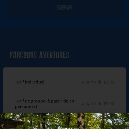
RÉSERVER
PARCOURS AVENTURES
Tarif individuel
à partir de €3.00
Tarif de groupe (à partir de 10
à partir de €3.00
personnes)
Pass Saison
à partir de €3.00