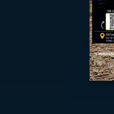
*L’Arbosl
Tou