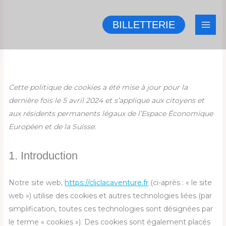
Aller
au
BILLETTERIE
contenu
Consent
Consent
Consent
Consent
Consent
Consent
Cette politique de cookies a été mise à jour pour la
to
to
to
to
to
to
dernière fois le 5 avril 2024 et s’applique aux citoyens et
service
service
service
service
service
service
aux résidents permanents légaux de l’Espace Économique
elementor
facebook
wordpress
woocomme
wpforms
divers
Européen et de la Suisse.
1. Introduction
Notre site web,
https://cliclacaventure.fr
(ci-après : « le site
web ») utilise des cookies et autres technologies liées (par
simplification, toutes ces technologies sont désignées par
le terme « cookies »). Des cookies sont également placés