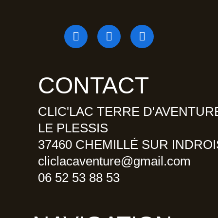
F
I
T
a
n
r
c
s
i
e
t
p
b
a
a
CONTACT
o
g
d
o
r
v
CLIC'LAC TERRE D'AVENTUR
k
a
i
m
s
LE PLESSIS
o
37460 CHEMILLÉ SUR INDROI
r
cliclacaventure@gmail.com
06 52 53 88 53