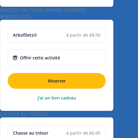
PARCOURS TYROLIENNES GÉANTES
ARBOFILETS
Arbofilets©
à partir de €8.00
Offrir cette activité
Réserver
J’ai un bon cadeau
CHASSE AU TRÉSOR
Chasse au trésor
à partir de €6.00