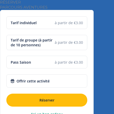
RÉSERVER
PARCOURS AVENTURES
Tarif individuel
à partir de €3.00
Tarif de groupe (à partir
à partir de €3.00
de 10 personnes)
Pass Saison
à partir de €3.00
Offrir cette activité
Réserver