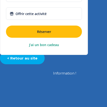
Offrir cette activité
Réserver
J’ai un bon cadeau
< Retour au site
Information !