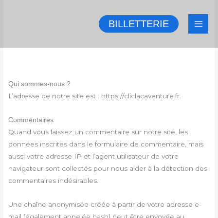
Aller
au
BILLETTERIE
contenu
Qui sommes-nous ?
L’adresse de notre site est : https://cliclacaventure.fr.
Commentaires
Quand vous laissez un commentaire sur notre site, les
données inscrites dans le formulaire de commentaire, mais
aussi votre adresse IP et l’agent utilisateur de votre
navigateur sont collectés pour nous aider à la détection des
commentaires indésirables.
Une chaîne anonymisée créée à partir de votre adresse e-
mail (également appelée hash) peut être envoyée au