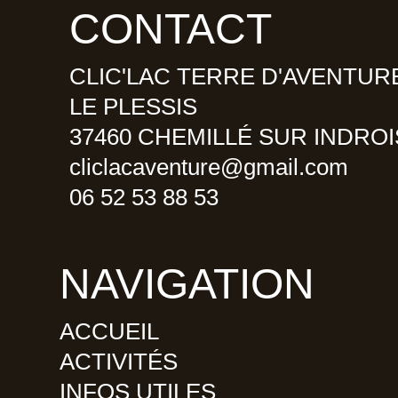
b
a
a
CONTACT
o
g
d
o
r
v
CLIC'LAC TERRE D'AVENTUR
k
a
i
m
s
LE PLESSIS
o
37460 CHEMILLÉ SUR INDROI
r
cliclacaventure@gmail.com
06 52 53 88 53
NAVIGATION
ACCUEIL
ACTIVITÉS
INFOS UTILES