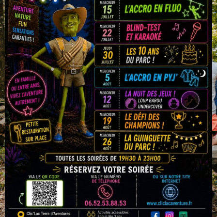
Choisissez Votre Emplacement:
• À l’Ombre: Pour rester au frais et profiter d’un
moment agréable loin du soleil.
• Proche des Activités: Pour que les enfants puissent
jouer pendant que vous préparez le repas.
Gardez Votre Aire Propre:
• Poubelles : Utilisez nos poubelles mises à
disposition et laissez l’aire aussi propre que vous l’avez
trouvée.
• Recyclage: Si possible, triez vos déchets pour le
recyclage.
Conclusion
Préparer un pique-nique parfait pour votre journée au parc
de loisirs Clic’Lac est simple et agréable. Que vous
apportiez vos propres provisions ou que vous profitiez des