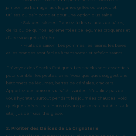
jambon, au fromage, aux légumes grillés ou au poulet.
Utilisez du pain complet pour une option plus saine.
• Salades fraîches: Pensez à des salades de pâtes,
de riz ou de quinoa, agrémentées de légumes croquants et
d’une vinaigrette légère.
• Fruits de saison: Les pommes, les raisins, les baies
et les oranges sont faciles à transporter et rafraîchissants.
Prévoyez des Snacks Pratiques: Les snacks sont essentiels
pour combler les petites faims. Voici quelques suggestions :
bâtonnets de légumes, barres de céréales, crackers.
Apportez des boissons rafraîchissantes: N’oubliez pas de
vous hydrater, surtout pendant les journées chaudes. Voici
quelques idées : eau (nous n’avons pas d’eau potable sur le
site), jus de fruits, thé glacé.
2. Profiter des Délices de La Grignoterie
Si vous préférez voyager léger ou si vous n’avez pas eu le