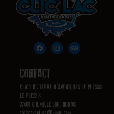
F
I
T
a
n
r
c
s
i
e
t
p
b
a
a
CONTACT
o
g
d
o
r
v
CLIC'LAC TERRE D'AVENTURES LE PLESSIS
k
a
i
m
s
LE PLESSIS
o
37460 CHEMILLÉ SUR INDROIS
r
cliclacaventure@gmail.com