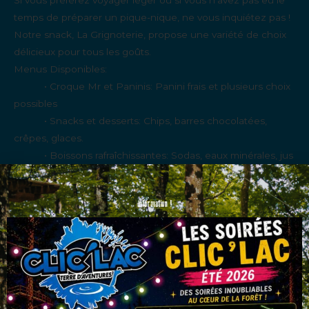
temps de préparer un pique-nique, ne vous inquiétez pas !
Notre snack, La Grignoterie, propose une variété de choix
délicieux pour tous les goûts.
Menus Disponibles:
• Croque Mr et Paninis: Panini frais et plusieurs choix
possibles
• Snacks et desserts: Chips, barres chocolatées,
crêpes, glaces.
• Boissons rafraîchissantes: Sodas, eaux minérales, jus
de fruits, bière et boissons chaudes.
Information !
3. Utiliser Nos Installations de Pique-Nique
Chez Clic’Lac, nous mettons à disposition des tables de
pique-nique dans des emplacements ombragés et
agréables. Voici quelques conseils pour tirer le meilleur parti
de ces installations :